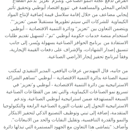
الفرص لدفع عجلة النمو الصناعي. وتلتزم ’تعزيز‘ بدعم القطاع
الخاص المحلي والمساهمة في تنويع اقتصاد أبوظبي وتحقيق تأثير
إيجابي مضاعف من خلال إقامة سلاسل قيمة إضافية لإنتاج المواد
الكيماوية للشركات التي سيتم تطويرها مستقبلاً ضمن ’تعزيز‘".
ويتضمن التعاون بين "تعزيز" ودائرة التنمية الاقتصادية – أبوظبي
استخدام منصة خدمات حكومة أبوظبي "تم"، لتسهيل تقديم طلبات
الاستفادة من برنامج الحوافز الصناعية بسهولة ويُسر، إلى جانب
تنسيق إصدار الشهادات، والإشراف على دفعات القيمة الإيجارية،
وفقاً لبرنامج تحفيز إيجار الأراضي الصناعية.
من جانبه، قال المهندس عرفات اليافعي، المدير التنفيذي لمكتب
تنمية الصناعة بدائرة التنمية الاقتصادية – أبوظبي "تساهم الشراكة
الاستراتيجية بين دائرة التنمية الاقتصادية - أبوظبي و’تعزيز‘ في
تسريع نمو الصناعات الكيماوية، والتي تعد من القطاعات الصناعية
السبعة المستهدفة ضمن استراتيجية أبوظبي الصناعية. وتدعم
الاستراتيجية التحول إلى تقنيات الثورة الصناعية الرابعة والتكنولوجيا
المتقدمة، إضافة إلى تبني وتوظيف التصنيع الذكي لتحفيز الابتكار
والنمو والقدرة التنافسية، وتقليل النفايات والحد من الانبعاثات".
وأضاف: "يتماشى هذا التعاون مع الجهود المستمرة التي تبذلها دائرة