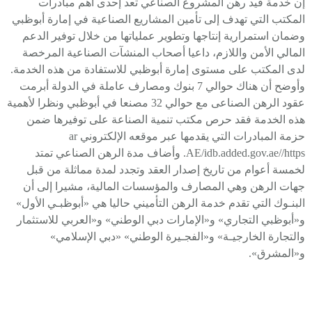
إن خدمة قيد رهن المشروع الصناعي تعد إحدى أهم مبادرات
المكتب التي تهدف إلى تأمين المشاريع الصناعية في إمارة أبوظبي
وضمان استمرارية إنتاجها وتطوير عملياتها من خلال توفير الدعم
المالي الأمن واللازم، داعيا أصحاب المنشآت الصناعية المرخصة
لدى المكتب على مستوى إمارة أبوظبي للاستفادة من هذه الخدمة.
وأوضح أن هناك حوالي 7 بنوك ومصارف عاملة في الدولة أبرمت
عقود الرهن الصناعى مع حوالي 32 مصنعا في أبوظبي ونظرا لأهمية
هذه الخدمة فقد حرص مكتب تنمية الصناعة على توفيرها ضمن
حزمة المبادرات التي يقدمها عبر موقعه الإلكتروني ar
AE/idb.added.gov.ae//https. وأضاف مدة الرهن الصناعي تمتد
لخمسة أعوام من تاريخ إصدار العقد وتجدد لمدة مماثلة من قبل
جهات الرهن وهي المصارف والمؤسسات المالية، مشيرا إلى أن
البنـوك التي تقدم خدمة الرهن التأميني حاليا هي «أبوظبـي الأول»
و«أبوظبي التجاري» و«الإمارات دبي الوطني» و«العربي للاستثمار
والتجارة الخارجيـة» و«الفجـيرة الوطني» «دبي الإسلامي»
و«المشرق».